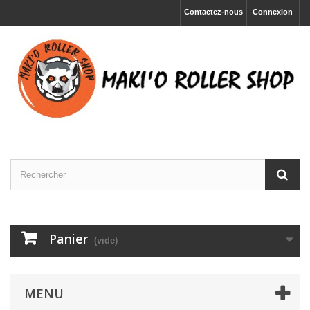
Contactez-nous
Connexion
Panier
(vide)
MENU