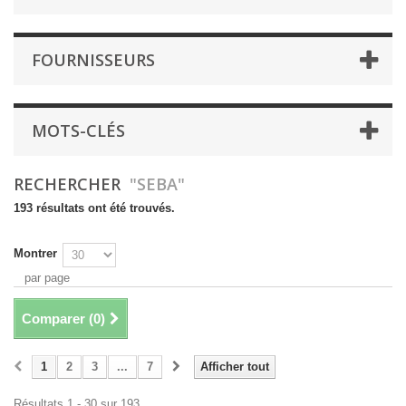
FOURNISSEURS
MOTS-CLÉS
RECHERCHER
"SEBA"
193 résultats ont été trouvés.
Montrer
par page
Comparer (
0
)
1
2
3
...
7
Afficher tout
Résultats 1 - 30 sur 193.