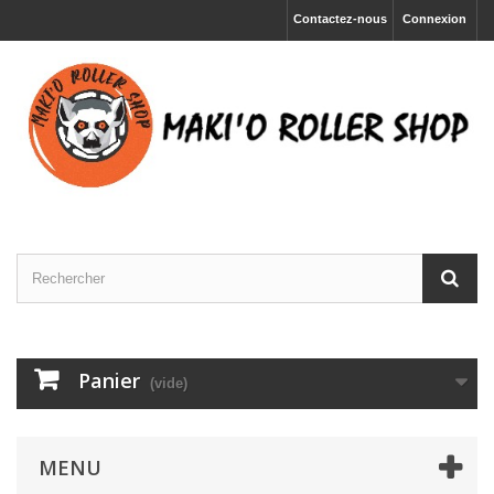
Contactez-nous
Connexion
Panier
(vide)
MENU