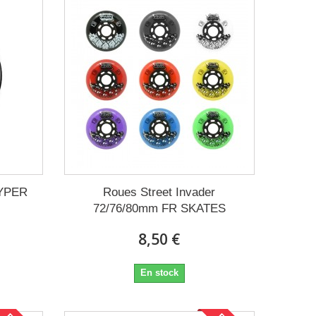
HYPER
Roues Street Invader
72/76/80mm FR SKATES
8,50 €
En stock