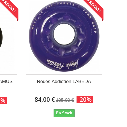
PROMO !
PROMO !
 FAMUS
Roues Addiction LABEDA
84,00 €
-20%
5%
105,00 €
En Stock