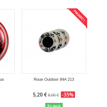
PROMO !
us
Roue Outdoor 84A 213
5,20 €
-35%
8,00 €
En stock