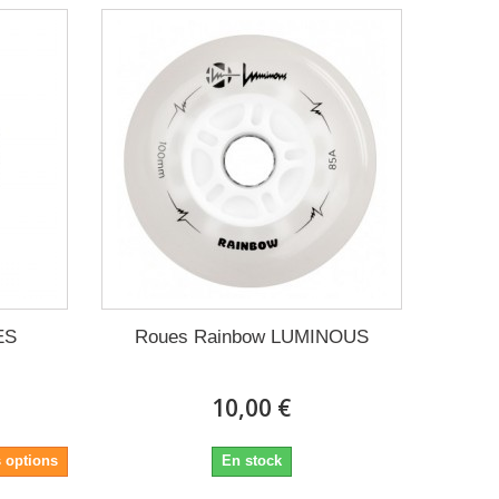
ES
Roues Rainbow LUMINOUS
10,00 €
s options
En stock