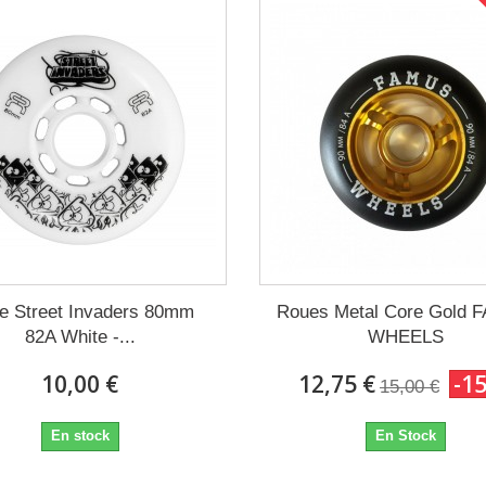
e Street Invaders 80mm
Roues Metal Core Gold
82A White -...
WHEELS
10,00 €
12,75 €
-1
15,00 €
En stock
En Stock