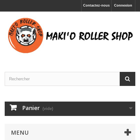
Contactez-nous
Connexion
Panier
(vide)
MENU