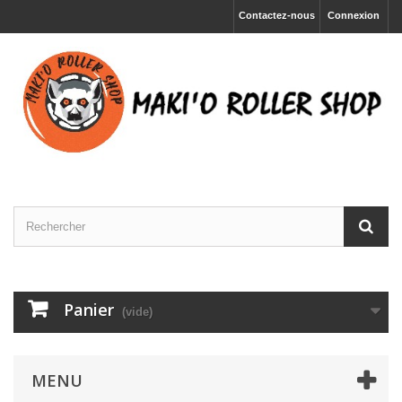
Contactez-nous
Connexion
Panier
(vide)
MENU