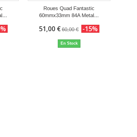
ic
Roues Quad Fantastic
...
60mmx33mm 84A Metal...
5%
51,00 €
-15%
60,00 €
En Stock