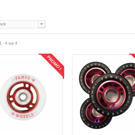
tock
 - 4 sur 4.
PROMO !