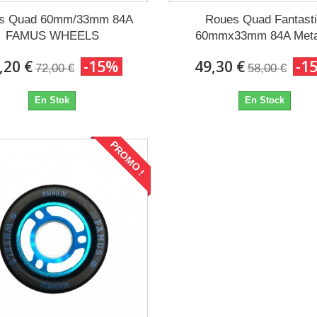
s Quad 60mm/33mm 84A
Roues Quad Fantast
FAMUS WHEELS
60mmx33mm 84A Metal
,20 €
-15%
49,30 €
-1
72,00 €
58,00 €
En Stok
En Stock
PROMO !