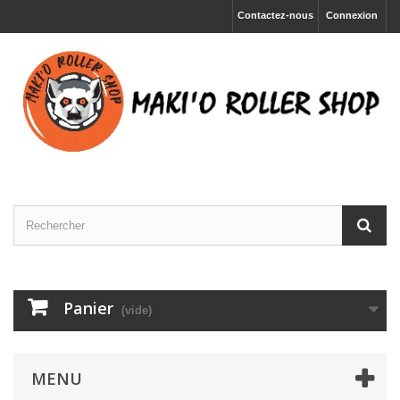
Contactez-nous
Connexion
Panier
(vide)
MENU