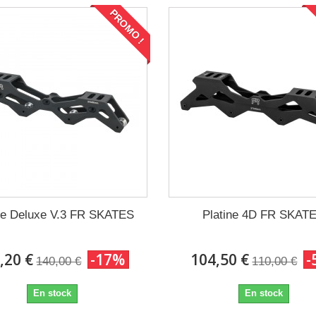
PROMO !
ne Deluxe V.3 FR SKATES
Platine 4D FR SKAT
,20 €
-17%
104,50 €
-
140,00 €
110,00 €
En stock
En stock