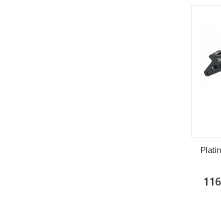
Plati
116