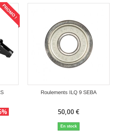
PROMO !
ES
Roulements ILQ 9 SEBA
5%
50,00 €
En stock