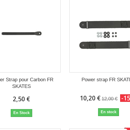
er Strap pour Carbon FR
Power strap FR SKA
SKATES
10,20 €
-1
2,50 €
12,00 €
En stock
En Stock