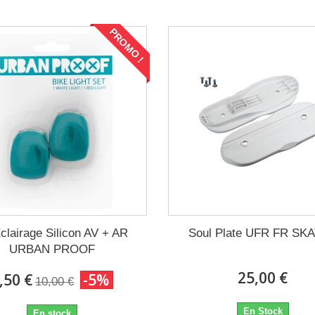
PROMO !
Eclairage Silicon AV + AR
Soul Plate UFR FR SK
URBAN PROOF
25,00 €
,50 €
-5%
10,00 €
En Stock
En stock