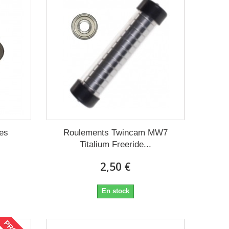
ues
Roulements Twincam MW7
Titalium Freeride...
2,50 €
En stock