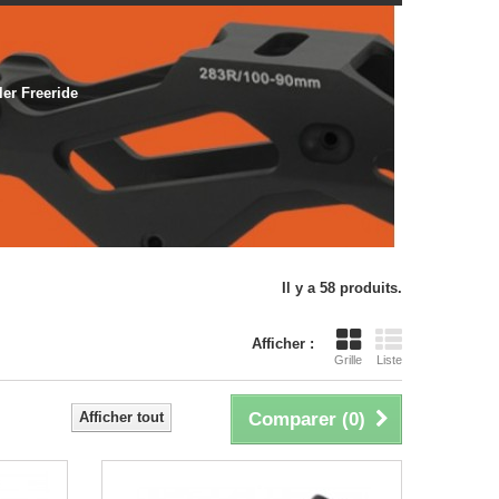
er Freeride
Il y a 58 produits.
Afficher :
Grille
Liste
Afficher tout
Comparer (
0
)