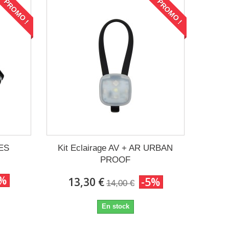
PROMO !
PROMO !
TES
Kit Eclairage AV + AR URBAN
PROOF
5%
13,30 €
-5%
14,00 €
En stock