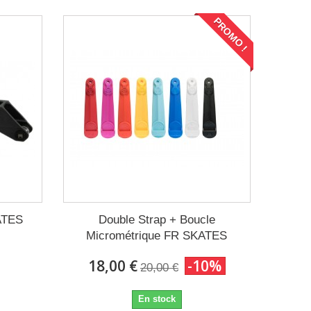
PROMO !
ATES
Double Strap + Boucle
Micrométrique FR SKATES
18,00 €
-10%
20,00 €
En stock