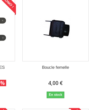
PROMO !
TES
Boucle femelle
5%
4,00 €
En stock