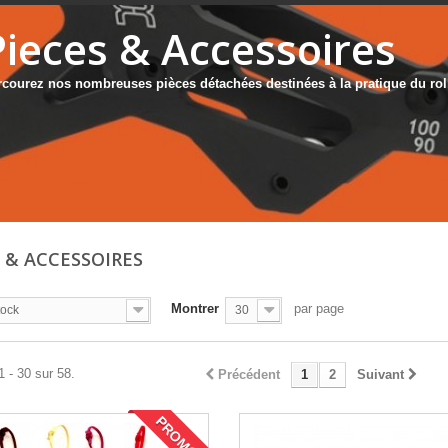
Pieces & Accessoires
rcourez nos nombreuses pièces détachées destinées à la pratique du roll
S & ACCESSOIRES
Montrer
par page
tock
30
1 - 30 sur 58.
Précédent
1
2
Suivant
PROMO !