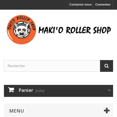
Contactez-nous
Connexion
Panier
(vide)
MENU