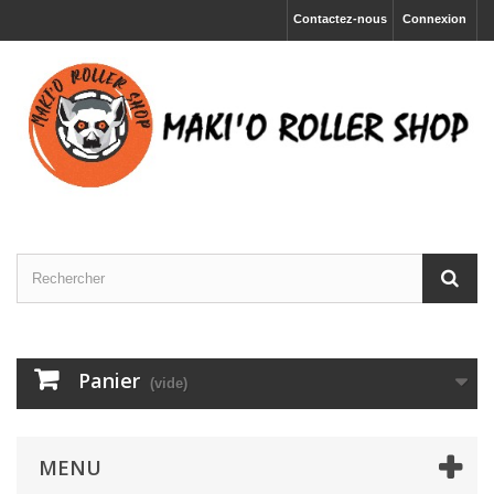
Contactez-nous
Connexion
Panier
(vide)
MENU