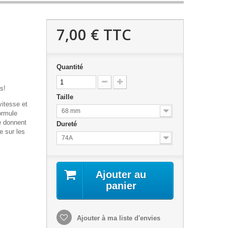
7,00 €
TTC
Quantité
s!
Taille
vitesse et
68 mm
ormule
e donnent
Dureté
e sur les
74A
Ajouter au
panier
Ajouter à ma liste d'envies