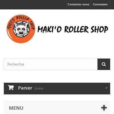
Contactez-nous
Connexion
Panier
(vide)
MENU