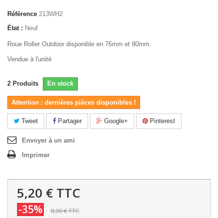
Référence
213WH2
État :
Neuf
Roue Roller Outdoor disponible en 76mm et 80mm.
Vendue à l'unité
2
Produits
En stock
Attention : dernières pièces disponibles !
Tweet
Partager
Google+
Pinterest
Envoyer à un ami
Imprimer
5,20 €
TTC
-35%
8,00 €
TTC