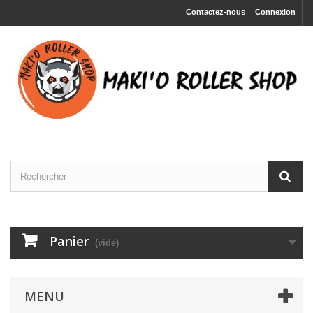
Contactez-nous
Connexion
Panier
(vide)
MENU