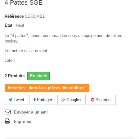
4 Pattes SGE
Référence
CDCOMB1
État :
Neuf
Le "4 pattes", tenue recommandée sous un équipement de rollers
hockey.
Fermeture eclair devant
coton
2
Produits
En stock
Attention : dernières pièces disponibles !
Tweet
Partager
Google+
Pinterest
Envoyer à un ami
Imprimer