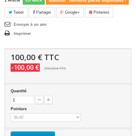
1
Article
En stock
Attention : dernières pièces disponibles !
Tweet
Partager
Google+
Pinterest
Envoyer à un ami
Imprimer
100,00 €
TTC
-100,00 €
200,00 €
TTC
Quantité
Pointure