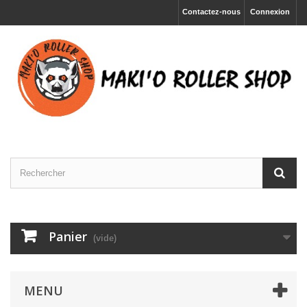
Contactez-nous
Connexion
Panier
(vide)
MENU