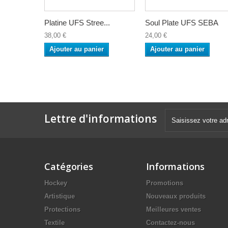
Platine UFS Stree...
Soul Plate UFS SEBA
38,00 €
24,00 €
Ajouter au panier
Ajouter au panier
Lettre d'informations
Catégories
Informations
Hockey
Promotions
Artistique
Nouveaux produits
Protections
Meilleures ventes
Textile
Contactez-nous