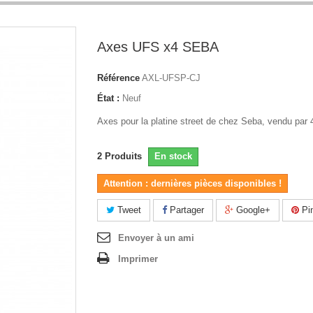
Axes UFS x4 SEBA
Référence
AXL-UFSP-CJ
État :
Neuf
Axes pour la platine street de chez Seba, vendu par 
2
Produits
En stock
Attention : dernières pièces disponibles !
Tweet
Partager
Google+
Pin
Envoyer à un ami
Imprimer