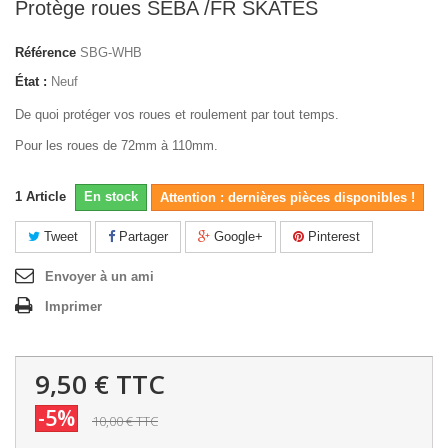
Protège roues SEBA /FR SKATES
Référence
SBG-WHB
État :
Neuf
De quoi protéger vos roues et roulement par tout temps.
Pour les roues de 72mm à 110mm.
1
Article
En stock
Attention : dernières pièces disponibles !
Tweet
Partager
Google+
Pinterest
Envoyer à un ami
Imprimer
9,50 €
TTC
-5%
10,00 €
TTC